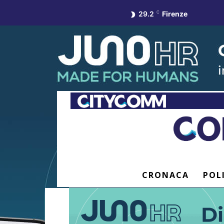
29.2
C
Firenze
CRONACA
POL