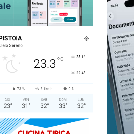
PISTOIA
Cielo Sereno
°
25.1
°
C
23.3
°
22.4
73 %
3.1kmh
0 %
GIO
VEN
SAB
DOM
LUN
23
°
31
°
32
°
33
°
32
°