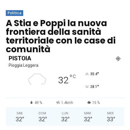
Politica
A Stia e Poppi la nuova
frontiera della sanità
territoriale con le case di
comunità
PISTOIA
Pioggia Leggera
°
35.4
°
C
32
°
28.1
49 %
1.4kmh
15 %
SAB
DOM
LUN
MAR
MER
32
°
32
°
32
°
32
°
33
°