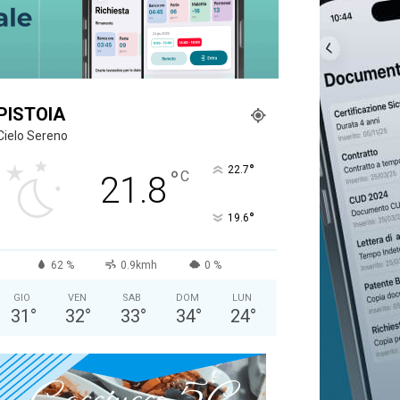
PISTOIA
Cielo Sereno
°
22.7
°
C
21.8
°
19.6
62 %
0.9kmh
0 %
GIO
VEN
SAB
DOM
LUN
31
°
32
°
33
°
34
°
24
°