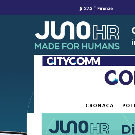
27.3
C
Firenze
CRONACA
POL