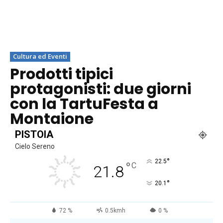
Cultura ed Eventi
Prodotti tipici
protagonisti: due giorni
con la TartuFesta a
Montaione
PISTOIA
Cielo Sereno
°
22.5
°
C
21.8
°
20.1
72 %
0.5kmh
0 %