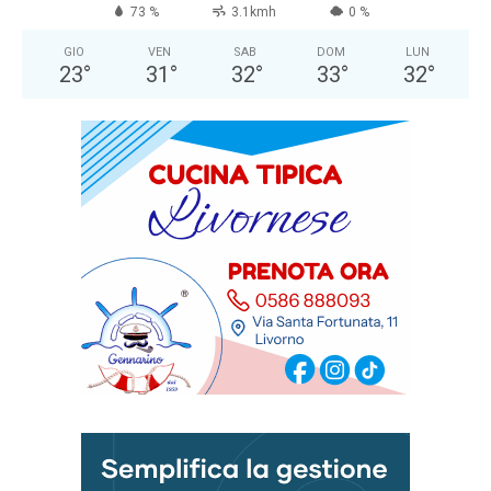
73 %
3.1kmh
0 %
GIO
VEN
SAB
DOM
LUN
23
°
31
°
32
°
33
°
32
°