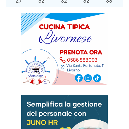
27
°
32
°
32
°
32
°
33
°