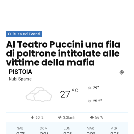
Cultura ed Eventi
Al Teatro Puccini una fila
di poltrone intitolate alle
vittime della mafia
PISTOIA
Nubi Sparse
°
29
°
C
27
°
25.2
60 %
3.2kmh
56 %
SAB
DOM
LUN
MAR
MER