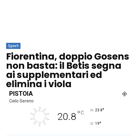
Sport
Fiorentina, doppio Gosens
non basta: il Betis segna
ai supplementari ed
elimina i viola
PISTOIA
Cielo Sereno
°
23.8
°
C
20.8
°
19