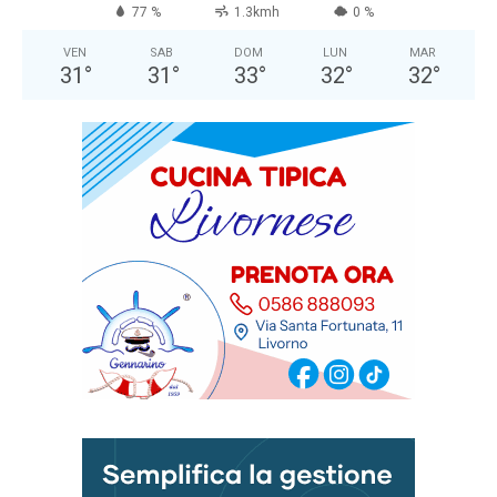
77 %
1.3kmh
0 %
VEN
SAB
DOM
LUN
MAR
31
°
31
°
33
°
32
°
32
°