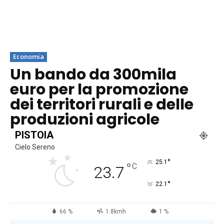
Economia
Un bando da 300mila
euro per la promozione
dei territori rurali e delle
produzioni agricole
PISTOIA
Cielo Sereno
°
25.1
°
C
23.7
°
22.1
66 %
1.8kmh
1 %