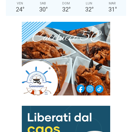
VEN
SAB
DOM
LUN
MAR
24
°
30
°
32
°
32
°
31
°