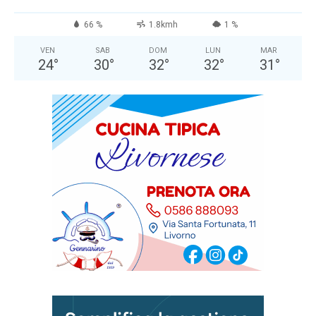
66 %
1.8kmh
1 %
VEN
SAB
DOM
LUN
MAR
24
°
30
°
32
°
32
°
31
°