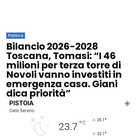
Politica
Bilancio 2026-2028
Toscana, Tomasi: “I 46
milioni per terza torre di
Novoli vanno investiti in
emergenza casa. Giani
dica priorità”
PISTOIA
Cielo Sereno
°
25.1
°
C
23.7
°
22.1