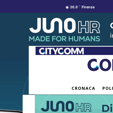
36.9
C
Firenze
CRONACA
POL