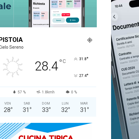
PISTOIA
Cielo Sereno
°
31.8
°
C
28.4
°
27.4
57 %
1.8kmh
0 %
VEN
SAB
DOM
LUN
MAR
28
°
31
°
33
°
32
°
31
°