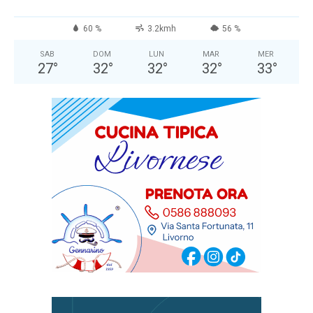
60 %
3.2kmh
56 %
SAB
DOM
LUN
MAR
MER
27
°
32
°
32
°
32
°
33
°