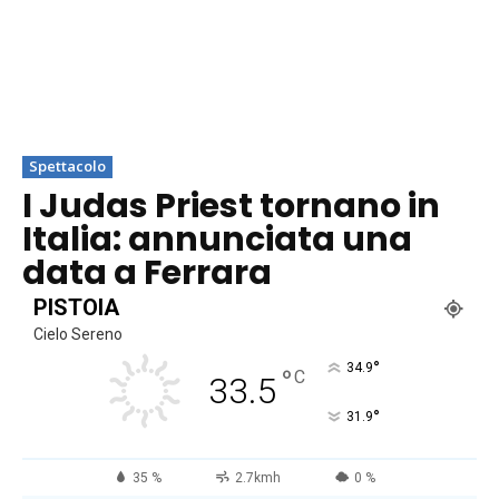
Spettacolo
I Judas Priest tornano in
Italia: annunciata una
data a Ferrara
PISTOIA
Cielo Sereno
°
34.9
°
C
33.5
°
31.9
35 %
2.7kmh
0 %