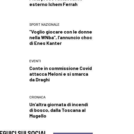
esterno Ichem Ferrah
SPORT NAZIONALE
“Voglio giocare con le donne
nella WNba”, l’annuncio choc
di Enes Kanter
EVENTI
Conte in commissione Covid
attacca Meloni e si smarca
da Draghi
CRONACA
Un’altra giornata di incendi
di bosco, dalla Toscana al
Mugello
EGUICI SUI SOCIAL