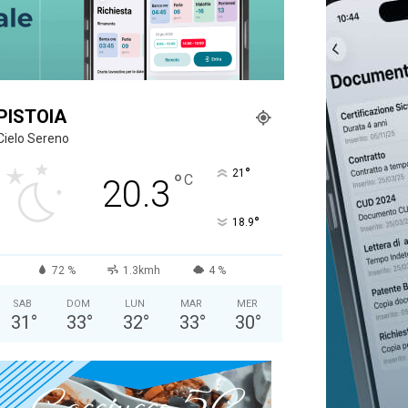
PISTOIA
Cielo Sereno
°
21
°
C
20.3
°
18.9
72 %
1.3kmh
4 %
SAB
DOM
LUN
MAR
MER
31
°
33
°
32
°
33
°
30
°