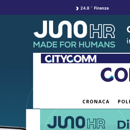
24.8
C
Firenze
CRONACA
POL