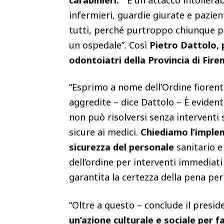
carabinieri.
“È un attacco intoller
infermieri, guardie giurate e pazient
tutti, perché purtroppo chiunque pu
un ospedale”. Così
Pietro Dattolo, p
odontoiatri della Provincia di Fir
“Esprimo a nome dell’Ordine fiorenti
aggredite – dice Dattolo – È eviden
non può risolversi senza interventi 
sicure ai medici.
Chiediamo l’implem
sicurezza del personale
sanitario e 
dell’ordine per interventi immediati
garantita la certezza della pena per 
“Oltre a questo – conclude il presid
un’azione culturale e sociale per f