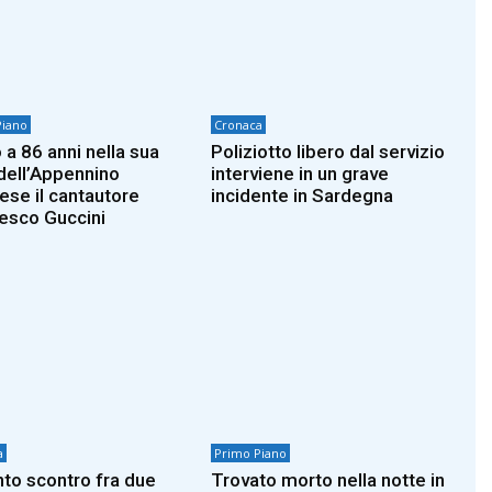
Piano
Cronaca
 a 86 anni nella sua
Poliziotto libero dal servizio
dell’Appennino
interviene in un grave
iese il cantautore
incidente in Sardegna
esco Guccini
a
Primo Piano
nto scontro fra due
Trovato morto nella notte in