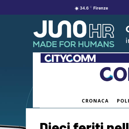
34.6
C
Firenze
CRONACA
POL
Dieci feriti ne