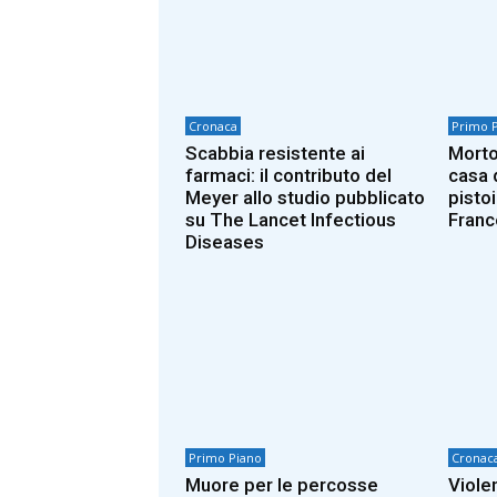
Cronaca
Primo 
Scabbia resistente ai
Morto
farmaci: il contributo del
casa 
Meyer allo studio pubblicato
pisto
su The Lancet Infectious
Franc
Diseases
Primo Piano
Cronac
Muore per le percosse
Viole