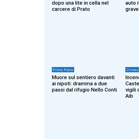
dopo una lite in cella nel
auto n
carcere di Prato
grave
Primo Piano
Cronac
Muore sul sentiero davanti
Incen
ai nipoti: dramma a due
Caste
passi dal rifugio Nello Conti
vigili
Aib