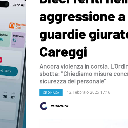
aggressione a 
guardie giurate
Careggi
Ancora violenza in corsia. L'Ordi
sbotta: "Chiediamo misure concr
sicurezza del personale"
12 Febbraio 2025 17:16
CRONACA
REDAZIONE