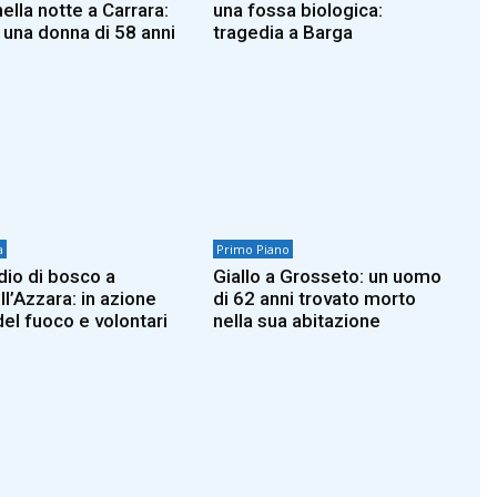
ella notte a Carrara:
una fossa biologica:
 una donna di 58 anni
tragedia a Barga
a
Primo Piano
dio di bosco a
Giallo a Grosseto: un uomo
ll’Azzara: in azione
di 62 anni trovato morto
 del fuoco e volontari
nella sua abitazione