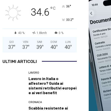
°
36
°
C
34.6
°
33.2
43 %
1.8kmh
0 %
GIO
VEN
SAB
DOM
LUN
37
°
37
°
39
°
40
°
40
°
ULTIMI ARTICOLI
LAVORO
Lavoro in Italia o
all’estero? Guida ai
sistemi retributivi europei
e ai veri benefit
CRONACA
Scabbia resistente ai