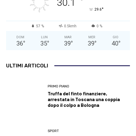
°
30.1
°
29.6
57 %
0.5kmh
0 %
DOM
LUN
MAR
MER
GIO
36
°
35
°
39
°
39
°
40
°
ULTIMI ARTICOLI
PRIMO PIANO
Truffa del finto finanziere,
arrestata in Toscana una coppia
dopo il colpo a Bologna
SPORT