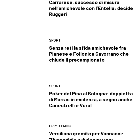
Carrarese, successo di misura
nell’amichevole con l’Entella: decide
Ruggeri
SPORT
Senza reti la sfida amichevole fra
Pianese e Follonica Gavorrano che
chiude il precampionato
SPORT
Poker del Pisa al Bologna: doppietta
di Marras in evidenza, a segno anche
Canestrelli e Vural
PRIMO PIANO
Versiliana gremita per Vannacci:
“Disponibile a dialogare con