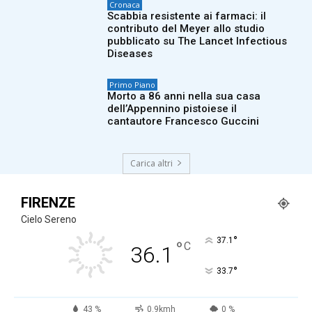
Cronaca
Scabbia resistente ai farmaci: il
contributo del Meyer allo studio
pubblicato su The Lancet Infectious
Diseases
Primo Piano
Morto a 86 anni nella sua casa
dell’Appennino pistoiese il
cantautore Francesco Guccini
Carica altri
FIRENZE
Cielo Sereno
°
37.1
°
C
36.1
°
33.7
43 %
0.9kmh
0 %