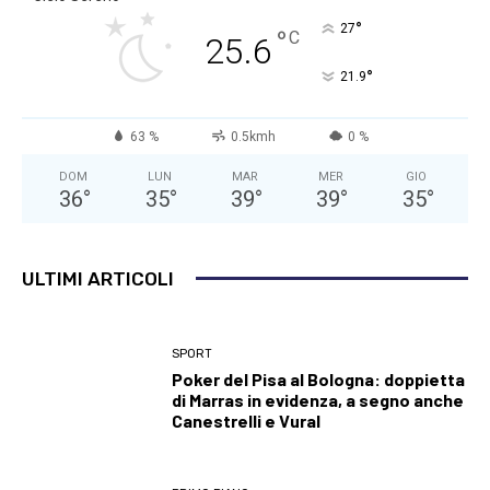
°
27
°
C
25.6
°
21.9
63 %
0.5kmh
0 %
DOM
LUN
MAR
MER
GIO
36
°
35
°
39
°
39
°
35
°
ULTIMI ARTICOLI
SPORT
Poker del Pisa al Bologna: doppietta
di Marras in evidenza, a segno anche
Canestrelli e Vural