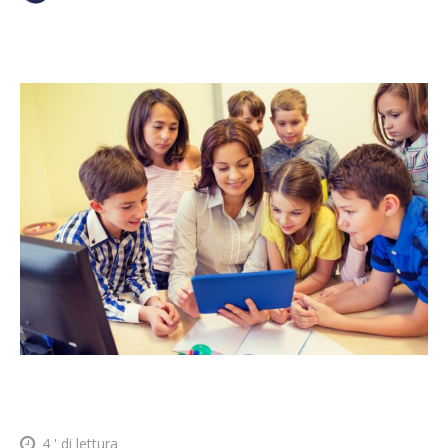
4
' di lettura