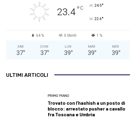
°
24.5
°
C
23.4
°
22.6
64 %
0.5kmh
1 %
SAB
DOM
LUN
MAR
MER
37
°
37
°
39
°
39
°
39
°
ULTIMI ARTICOLI
PRIMO PIANO
Trovato con l’hashish a un posto di
blocco: arrestato pusher a cavallo
fra Toscana e Umbria