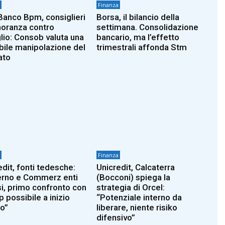
Finanza
anco Bpm, consiglieri
Borsa, il bilancio della
noranza contro
settimana. Consolidazione
lio: Consob valuta una
bancario, ma l’effetto
bile manipolazione del
trimestrali affonda Stm
ato
Finanza
edit, fonti tedesche:
Unicredit, Calcaterra
rno e Commerz enti
(Bocconi) spiega la
si, primo confronto con
strategia di Orcel:
 possibile a inizio
“Potenziale interno da
o”
liberare, niente risiko
difensivo”