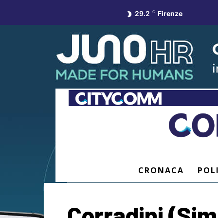
29.2
C
Firenze
CRONACA
POL
Corradini (Sime