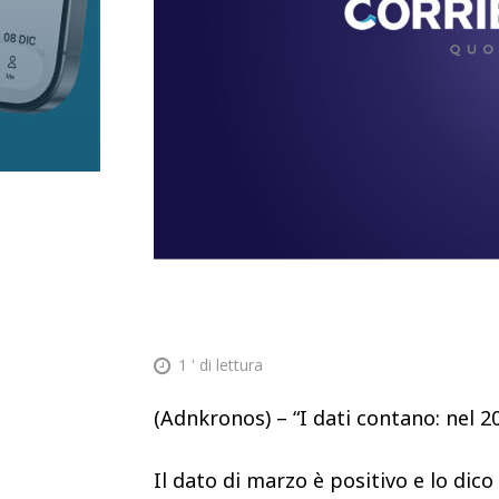
1
' di lettura
(Adnkronos) – “I dati contano: nel 20
Il dato di marzo è positivo e lo di