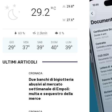
°
29.8
°
C
29.2
°
27.6
63 %
2.2kmh
0 %
GIO
VEN
SAB
DOM
LUN
29
°
37
°
39
°
40
°
39
°
ULTIMI ARTICOLI
CRONACA
Due banchi di bigiotteria
abusivi al mercato
settimanale di Empoli:
multa e sequestro della
merce
CRONACA