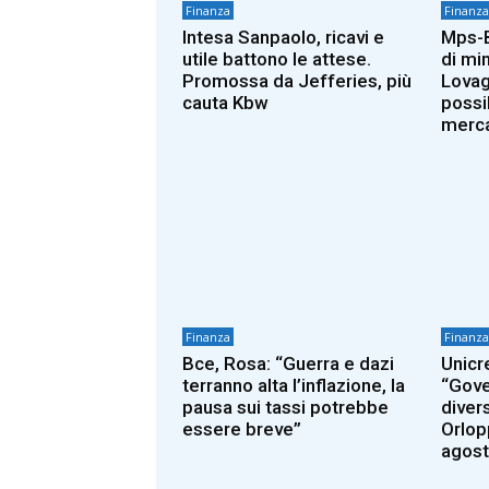
Finanza
Finanza
Intesa Sanpaolo, ricavi e
Mps-B
utile battono le attese.
di mi
Promossa da Jefferies, più
Lovag
cauta Kbw
possi
merc
Finanza
Finanza
Bce, Rosa: “Guerra e dazi
Unicr
terranno alta l’inflazione, la
“Gove
pausa sui tassi potrebbe
diver
essere breve”
Orlopp
agost