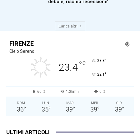
debole, rischio recessione’
Carica altri
FIRENZE
Cielo Sereno
°
23.8
°
C
23.4
°
22.1
60 %
1.2kmh
0 %
DOM
LUN
MAR
MER
GIO
36
°
35
°
39
°
39
°
39
°
ULTIMI ARTICOLI