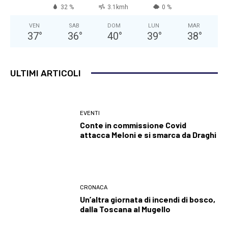
32 %
3.1kmh
0 %
VEN
SAB
DOM
LUN
MAR
37
°
36
°
40
°
39
°
38
°
ULTIMI ARTICOLI
EVENTI
Conte in commissione Covid
attacca Meloni e si smarca da Draghi
CRONACA
Un’altra giornata di incendi di bosco,
dalla Toscana al Mugello