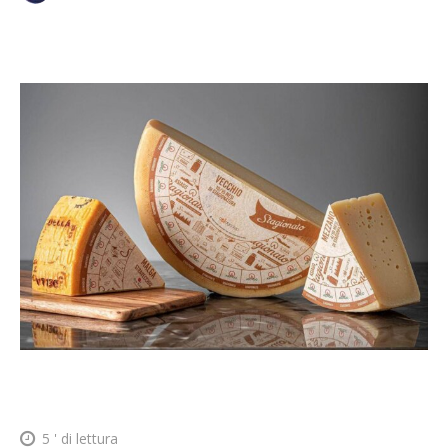
5
' di lettura