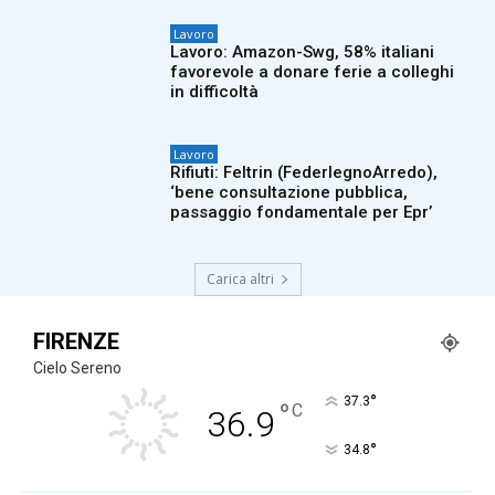
Lavoro
Lavoro: Amazon-Swg, 58% italiani
favorevole a donare ferie a colleghi
in difficoltà
Lavoro
Rifiuti: Feltrin (FederlegnoArredo),
‘bene consultazione pubblica,
passaggio fondamentale per Epr’
Carica altri
FIRENZE
Cielo Sereno
°
37.3
°
C
36.9
°
34.8