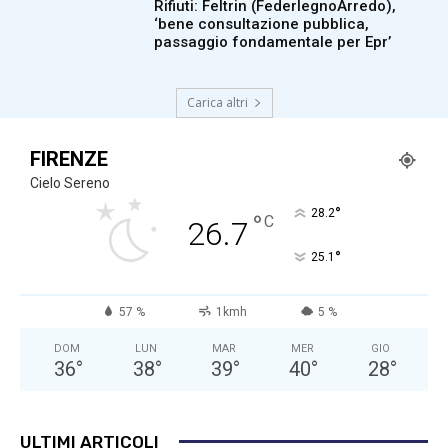
Rifiuti: Feltrin (FederlegnoArredo),
‘bene consultazione pubblica,
passaggio fondamentale per Epr’
Carica altri
FIRENZE
Cielo Sereno
°
28.2
°
C
26.7
°
25.1
57 %
1kmh
5 %
DOM
LUN
MAR
MER
GIO
36
°
38
°
39
°
40
°
28
°
ULTIMI ARTICOLI