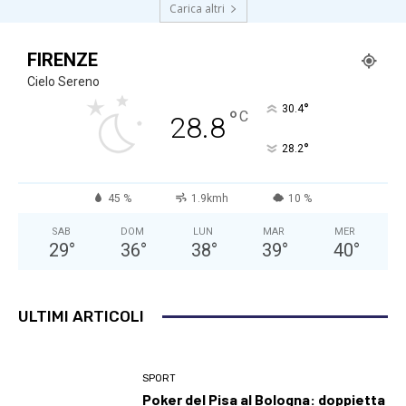
Carica altri
FIRENZE
Cielo Sereno
°
30.4
°
C
28.8
°
28.2
45 %
1.9kmh
10 %
SAB
DOM
LUN
MAR
MER
29
°
36
°
38
°
39
°
40
°
ULTIMI ARTICOLI
SPORT
Poker del Pisa al Bologna: doppietta