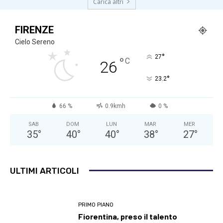
Carica altri
FIRENZE
Cielo Sereno
°
27
°
C
26
°
23.2
66 %
0.9kmh
0 %
SAB
DOM
LUN
MAR
MER
35
°
40
°
40
°
38
°
27
°
ULTIMI ARTICOLI
PRIMO PIANO
Fiorentina, preso il talento