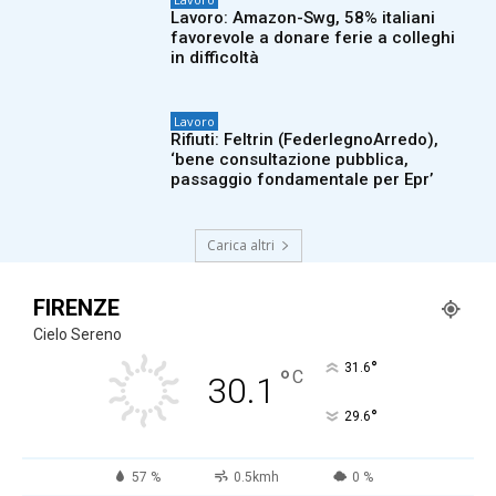
Lavoro: Amazon-Swg, 58% italiani
favorevole a donare ferie a colleghi
in difficoltà
Lavoro
Rifiuti: Feltrin (FederlegnoArredo),
‘bene consultazione pubblica,
passaggio fondamentale per Epr’
Carica altri
FIRENZE
Cielo Sereno
°
31.6
°
C
30.1
°
29.6
57 %
0.5kmh
0 %