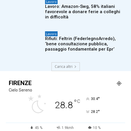
Lavoro
Lavoro: Amazon-Swg, 58% italiani
favorevole a donare ferie a colleghi
in difficoltà
Lavoro
Rifiuti: Feltrin (FederlegnoArredo),
‘bene consultazione pubblica,
passaggio fondamentale per Epr’
Carica altri
FIRENZE
Cielo Sereno
°
30.4
°
C
28.8
°
28.2
45 %
1.9kmh
10 %