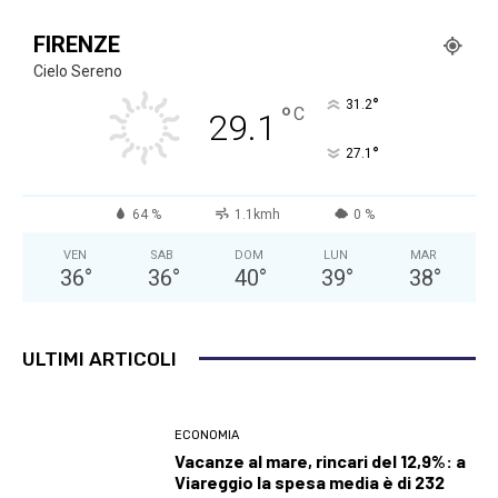
FIRENZE
Cielo Sereno
°
31.2
°
C
29.1
°
27.1
64 %
1.1kmh
0 %
VEN
SAB
DOM
LUN
MAR
36
°
36
°
40
°
39
°
38
°
ULTIMI ARTICOLI
ECONOMIA
Vacanze al mare, rincari del 12,9%: a
Viareggio la spesa media è di 232