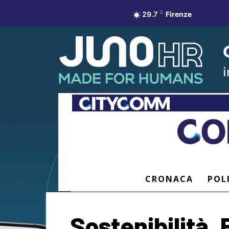
29.7
C
Firenze
CRONACA
POL
Sostenibilità, 