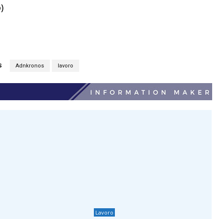
)
S
Adnkronos
lavoro
Lavoro