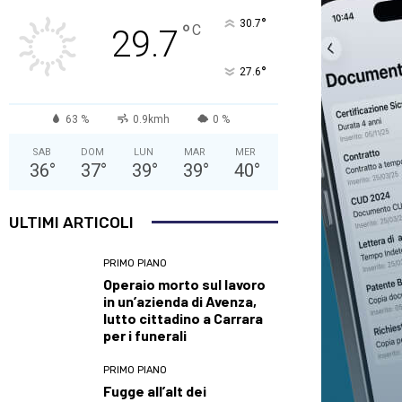
°
30.7
°
C
29.7
°
27.6
63 %
0.9kmh
0 %
SAB
DOM
LUN
MAR
MER
36
°
37
°
39
°
39
°
40
°
ULTIMI ARTICOLI
PRIMO PIANO
Operaio morto sul lavoro
in un’azienda di Avenza,
lutto cittadino a Carrara
per i funerali
PRIMO PIANO
Fugge all’alt dei