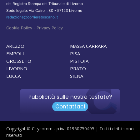
del Registro Stampa del Tribunale di Livorno
Sede legale: Via Cairoli, 30 - 57123 Livorno
redazione@corrieretoscano.it
-
Cookie Policy
Privacy Policy
AREZZO
MASSA CARRARA
EMPOLI
PISA
GROSSETO
PISTOIA
LIVORNO
PRATO
LUCCA
SIENA
Pubblicità sulle nostre testate?
Contattaci
Copyright © Citycomm - p.iva 01950750495 | Tutti i diritti sono
riservati