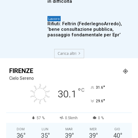
in difficoltà
Lavoro
Rifiuti: Feltrin (FederlegnoArredo),
‘bene consultazione pubblica,
passaggio fondamentale per Epr’
Carica altri
FIRENZE
Cielo Sereno
°
31.6
°
C
30.1
°
29.6
57 %
0.5kmh
0 %
DOM
LUN
MAR
MER
GIO
36
°
35
°
39
°
39
°
40
°