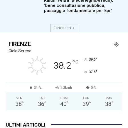
Rifiuti: Feltrin (FederlegnoArredo),
‘bene consultazione pubblica,
passaggio fondamentale per Epr’
Carica altri
FIRENZE
Cielo Sereno
°
39.6
°
C
38.2
°
37.5
31 %
1.3kmh
0 %
VEN
SAB
DOM
LUN
MAR
38
°
36
°
40
°
39
°
38
°
ULTIMI ARTICOLI