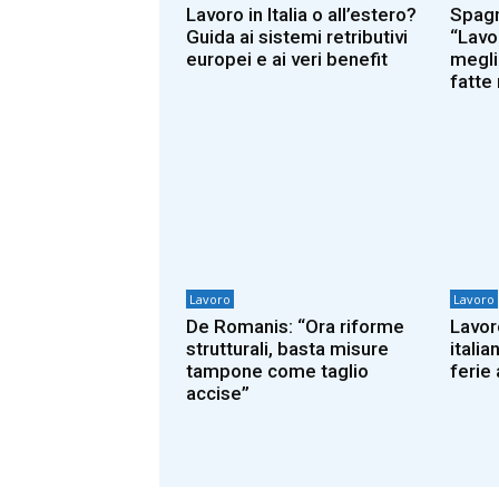
Lavoro in Italia o all’estero?
Spagna
Guida ai sistemi retributivi
“Lavo
europei e ai veri benefit
megli
fatte
Lavoro
Lavoro
De Romanis: “Ora riforme
Lavo
strutturali, basta misure
italia
tampone come taglio
ferie 
accise”