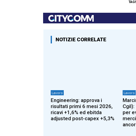
TAG
NOTIZIE CORRELATE
Lavoro
Lavoro
Engineering: approva i
Marcin
risultati primi 6 mesi 2026,
Cgil)
ricavi +1,6% ed ebitda
per e
adjusted post-capex +5,3%
merci
ancor