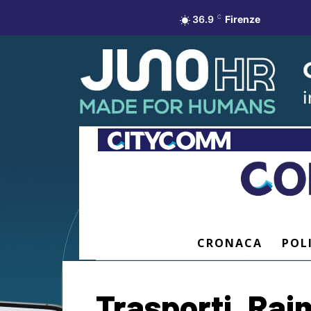
36.9
C
Firenze
CRONACA
POL
Trasporti, Ra