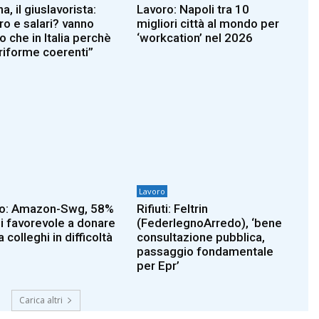
, il giuslavorista:
Lavoro: Napoli tra 10
ro e salari? vanno
migliori città al mondo per
o che in Italia perchè
‘workcation’ nel 2026
 riforme coerenti”
Lavoro
ro: Amazon-Swg, 58%
Rifiuti: Feltrin
ni favorevole a donare
(FederlegnoArredo), ‘bene
a colleghi in difficoltà
consultazione pubblica,
passaggio fondamentale
per Epr’
Carica altri