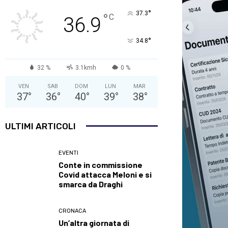
°
37.3
°
C
36.9
°
34.8
32 %
3.1kmh
0 %
VEN
SAB
DOM
LUN
MAR
37
°
36
°
40
°
39
°
38
°
ULTIMI ARTICOLI
EVENTI
Conte in commissione
Covid attacca Meloni e si
smarca da Draghi
CRONACA
Un’altra giornata di