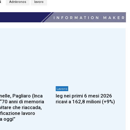
S
Adnkronos
lavoro
Lavoro
elle, Pagliaro (Inca
Ieg nei primi 6 mesi 2026
: “70 anni di memoria
ricavi a 162,8 milioni (+9%)
vitare che riaccada,
ficazione lavoro
a oggi”