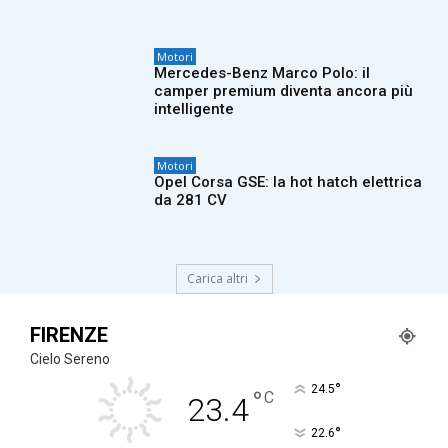
Motori
Mercedes-Benz Marco Polo: il
camper premium diventa ancora più
intelligente
Motori
Opel Corsa GSE: la hot hatch elettrica
da 281 CV
Carica altri
FIRENZE
Cielo Sereno
°
24.5
°
C
23.4
°
22.6