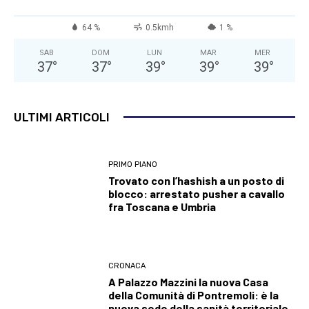
64 %
0.5kmh
1 %
SAB
DOM
LUN
MAR
MER
37
°
37
°
39
°
39
°
39
°
ULTIMI ARTICOLI
PRIMO PIANO
Trovato con l’hashish a un posto di
blocco: arrestato pusher a cavallo
fra Toscana e Umbria
CRONACA
A Palazzo Mazzini la nuova Casa
della Comunità di Pontremoli: è la
nuova sede della sanità territoriale