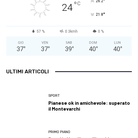
°
26.2
°
C
24
°
21.8
57 %
0.3kmh
0 %
GIO
VEN
SAB
DOM
LUN
37
°
37
°
39
°
40
°
40
°
ULTIMI ARTICOLI
SPORT
Pianese ok in amichevole: superato
il Montevarchi
PRIMO PIANO