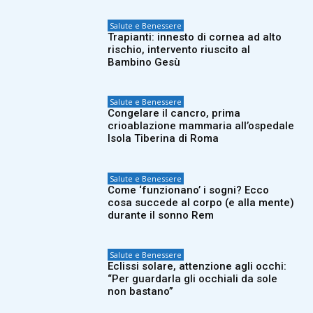
Salute e Benessere
Trapianti: innesto di cornea ad alto
rischio, intervento riuscito al
Bambino Gesù
Salute e Benessere
Congelare il cancro, prima
crioablazione mammaria all’ospedale
Isola Tiberina di Roma
Salute e Benessere
Come ‘funzionano’ i sogni? Ecco
cosa succede al corpo (e alla mente)
durante il sonno Rem
Salute e Benessere
Eclissi solare, attenzione agli occhi:
“Per guardarla gli occhiali da sole
non bastano”