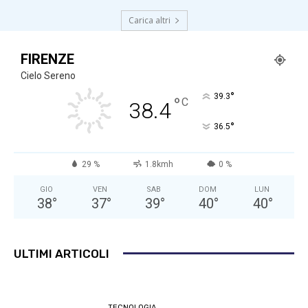
Carica altri
FIRENZE
Cielo Sereno
°
39.3
°
C
38.4
°
36.5
29 %
1.8kmh
0 %
GIO
VEN
SAB
DOM
LUN
38
°
37
°
39
°
40
°
40
°
ULTIMI ARTICOLI
TECNOLOGIA