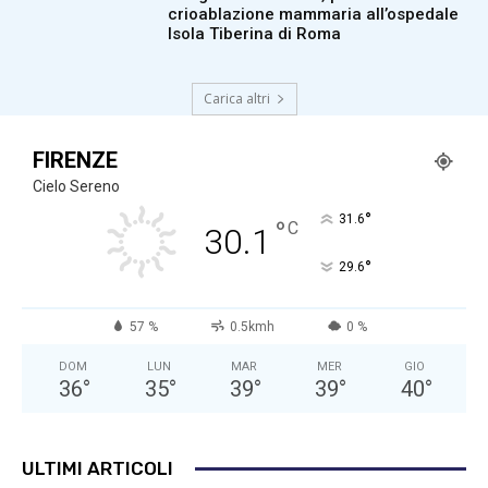
crioablazione mammaria all’ospedale
Isola Tiberina di Roma
Carica altri
FIRENZE
Cielo Sereno
°
31.6
°
C
30.1
°
29.6
57 %
0.5kmh
0 %
DOM
LUN
MAR
MER
GIO
36
°
35
°
39
°
39
°
40
°
ULTIMI ARTICOLI