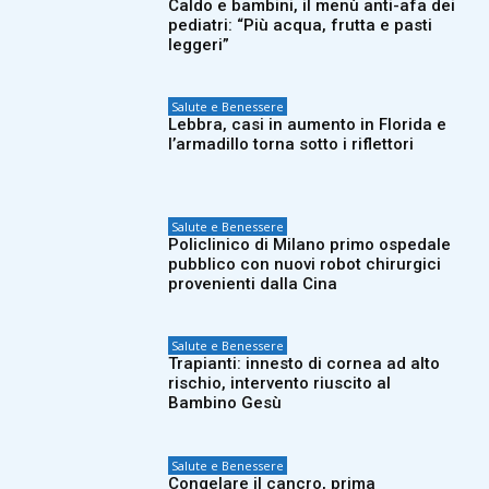
Caldo e bambini, il menù anti-afa dei
pediatri: “Più acqua, frutta e pasti
leggeri”
Salute e Benessere
Lebbra, casi in aumento in Florida e
l’armadillo torna sotto i riflettori
Salute e Benessere
Policlinico di Milano primo ospedale
pubblico con nuovi robot chirurgici
provenienti dalla Cina
Salute e Benessere
Trapianti: innesto di cornea ad alto
rischio, intervento riuscito al
Bambino Gesù
Salute e Benessere
Congelare il cancro, prima