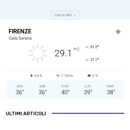
Carica altri
FIRENZE
Cielo Sereno
°
31.2
°
C
29.1
°
27.1
64 %
1.1kmh
0 %
VEN
SAB
DOM
LUN
MAR
36
°
36
°
40
°
39
°
38
°
ULTIMI ARTICOLI