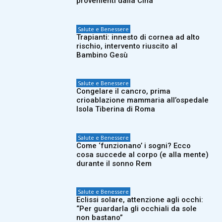
provenienti dalla Cina
Salute e Benessere
Trapianti: innesto di cornea ad alto
rischio, intervento riuscito al
Bambino Gesù
Salute e Benessere
Congelare il cancro, prima
crioablazione mammaria all’ospedale
Isola Tiberina di Roma
Salute e Benessere
Come ‘funzionano’ i sogni? Ecco
cosa succede al corpo (e alla mente)
durante il sonno Rem
Salute e Benessere
Eclissi solare, attenzione agli occhi:
“Per guardarla gli occhiali da sole
non bastano”