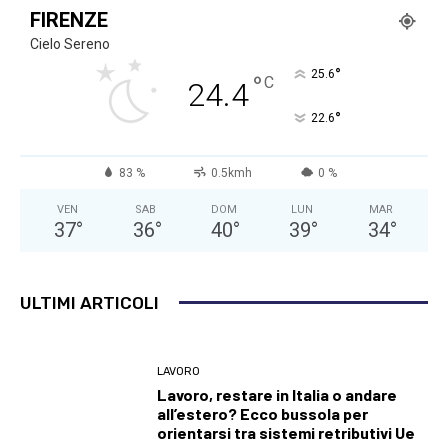
FIRENZE
Cielo Sereno
°
25.6
°
C
24.4
°
22.6
83 %
0.5kmh
0 %
VEN
SAB
DOM
LUN
MAR
37
°
36
°
40
°
39
°
34
°
ULTIMI ARTICOLI
LAVORO
Lavoro, restare in Italia o andare
all’estero? Ecco bussola per
orientarsi tra sistemi retributivi Ue