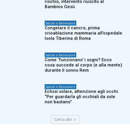
rischio, intervento riuscito al
Bambino Gesù
Salute e Benessere
Congelare il cancro, prima
crioablazione mammaria all’ospedale
Isola Tiberina di Roma
Salute e Benessere
Come ‘funzionano’ i sogni? Ecco
cosa succede al corpo (e alla mente)
durante il sonno Rem
Salute e Benessere
Eclissi solare, attenzione agli occhi:
“Per guardarla gli occhiali da sole
non bastano”
Carica altri