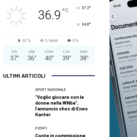
°
37.3
°
C
36.9
°
34.8
32 %
3.1kmh
0 %
VEN
SAB
DOM
LUN
MAR
37
°
36
°
40
°
39
°
38
°
ULTIMI ARTICOLI
SPORT NAZIONALE
“Voglio giocare con le
donne nella WNba”,
l’annuncio choc di Enes
Kanter
EVENTI
Conte in commissione