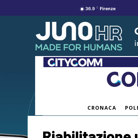
36.9
C
Firenze
CRONACA
POL
Riabilitazione 