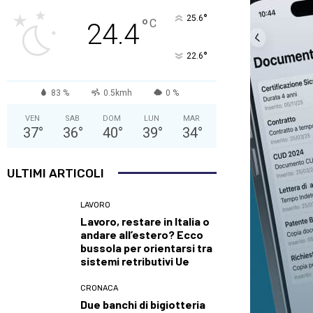
°
25.6
°
C
24.4
°
22.6
83 %
0.5kmh
0 %
VEN
SAB
DOM
LUN
MAR
37
°
36
°
40
°
39
°
34
°
ULTIMI ARTICOLI
LAVORO
Lavoro, restare in Italia o
andare all’estero? Ecco
bussola per orientarsi tra
sistemi retributivi Ue
CRONACA
Due banchi di bigiotteria