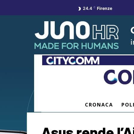
24.4
C
Firenze
CRONACA
POL
Asus rende l’Ai