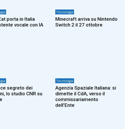
gia
Tecnologia
at porta in Italia
Minecraft arriva su Nintendo
istente vocale con IA
Switch 2 il 27 ottobre
gia
Tecnologia
dice segreto dei
Agenzia Spaziale Italiana: si
ni, lo studio CNR su
dimette il CdA, verso il
e
commissariamento
dell’Ente