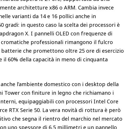
temente architetture x86 o ARM. Cambia invece
elle varianti da 14 e 16 pollici anche in
0 gradi: in questo caso la scelta dei processori è
napdragon X. I pannelli OLED con frequenze di
cromatiche professionali rimangono il fulcro
a batterie che promettono oltre 25 ore di esercizio
re il 60% della capacità in meno di cinquanta
ca anche l’ambiente domestico con i desktop della
ini Tower con finiture in legno che richiamano i
nterni, equipaggiabili con processori Intel Core
ce RTX Serie 50. La vera novità di rottura è però
itivo che segna il rientro del marchio nel mercato
 con uno spessore di 6,5 millimetri e un pannello