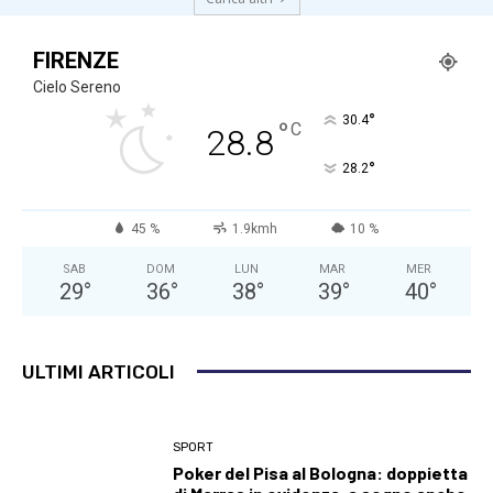
FIRENZE
Cielo Sereno
°
30.4
°
C
28.8
°
28.2
45 %
1.9kmh
10 %
SAB
DOM
LUN
MAR
MER
29
°
36
°
38
°
39
°
40
°
ULTIMI ARTICOLI
SPORT
Poker del Pisa al Bologna: doppietta