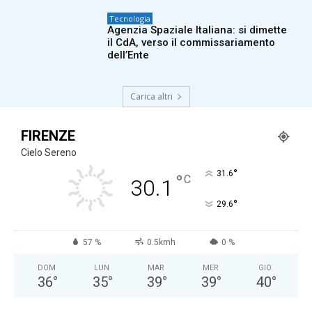
Tecnologia
Agenzia Spaziale Italiana: si dimette
il CdA, verso il commissariamento
dell’Ente
Carica altri
FIRENZE
Cielo Sereno
°
31.6
°
C
30.1
°
29.6
57 %
0.5kmh
0 %
DOM
LUN
MAR
MER
GIO
36
°
35
°
39
°
39
°
40
°