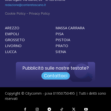
redazione@corrieretoscano.it
-
Cookie Policy
Privacy Policy
AREZZO
MASSA CARRARA
EMPOLI
PISA
GROSSETO
PISTOIA
LIVORNO
PRATO
LUCCA
SIENA
Pubblicità sulle nostre testate?
Contattaci
Copyright © Citycomm - p.iva 01950750495 | Tutti i diritti sono
riservati