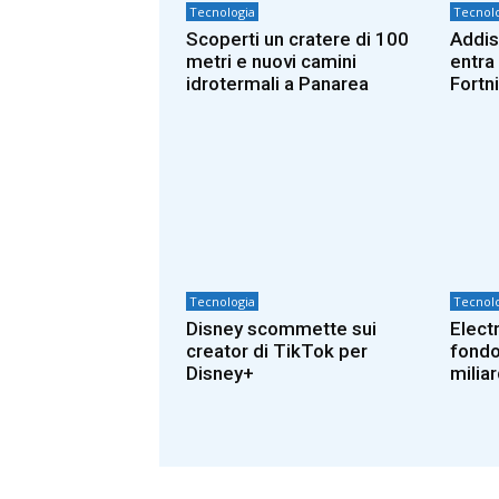
Tecnologia
Tecnolo
Scoperti un cratere di 100
Addis
metri e nuovi camini
entra 
idrotermali a Panarea
Fortn
Tecnologia
Tecnolo
Disney scommette sui
Elect
creator di TikTok per
fondo
Disney+
miliar