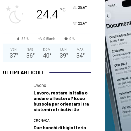
°
25.6
°
C
24.4
°
22.6
83 %
0.5kmh
0 %
VEN
SAB
DOM
LUN
MAR
37
°
36
°
40
°
39
°
34
°
ULTIMI ARTICOLI
LAVORO
Lavoro, restare in Italia o
andare all’estero? Ecco
bussola per orientarsi tra
sistemi retributivi Ue
CRONACA
Due banchi di bigiotteria