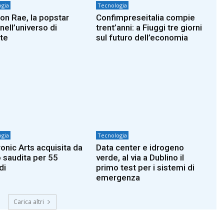
gia
Tecnologia
on Rae, la popstar
Confimpreseitalia compie
nell’universo di
trent’anni: a Fiuggi tre giorni
ite
sul futuro dell’economia
gia
Tecnologia
ronic Arts acquisita da
Data center e idrogeno
 saudita per 55
verde, al via a Dublino il
di
primo test per i sistemi di
emergenza
Carica altri