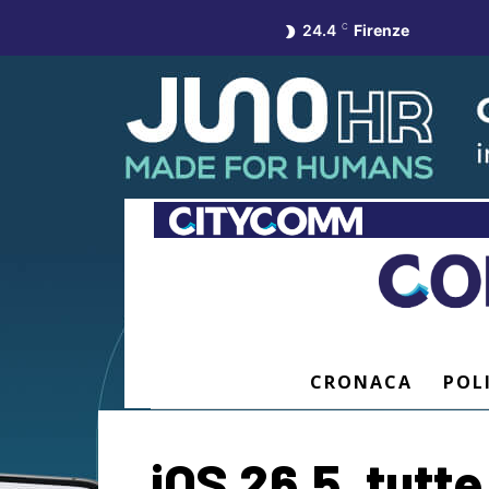
24.4
C
Firenze
CRONACA
POL
iOS 26.5, tutte