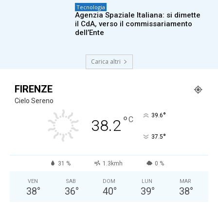
Tecnologia
Agenzia Spaziale Italiana: si dimette
il CdA, verso il commissariamento
dell’Ente
Carica altri
FIRENZE
Cielo Sereno
°
39.6
°
C
38.2
°
37.5
31 %
1.3kmh
0 %
VEN
SAB
DOM
LUN
MAR
38
°
36
°
40
°
39
°
38
°