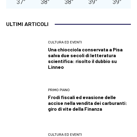
37
°
38
°
38
°
39
°
39
°
ULTIMI ARTICOLI
CULTURA ED EVENTI
Una chiocciola conservata a Pisa
salva due secoli di letteratura
scientifica: risolto il dubbio su
Linneo
PRIMO PIANO
Frodi fiscali ed evasione delle
accise nella vendita dei carburanti:
giro di vite della Finanza
CULTURA ED EVENTI