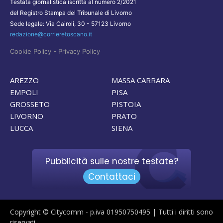
Testata giornalistica iscritta al numero 2/2021
del Registro Stampa del Tribunale di Livorno
Sede legale: Via Cairoli, 30 - 57123 Livorno
redazione@corrieretoscano.it
-
Cookie Policy
Privacy Policy
AREZZO
MASSA CARRARA
EMPOLI
PISA
GROSSETO
PISTOIA
LIVORNO
PRATO
LUCCA
SIENA
Pubblicità sulle nostre testate?
Contattaci
Copyright © Citycomm - p.iva 01950750495 | Tutti i diritti sono
riservati