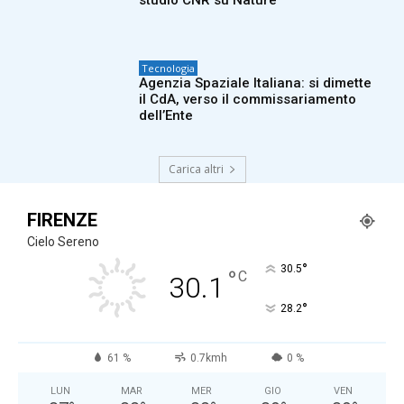
studio CNR su Nature
Tecnologia
Agenzia Spaziale Italiana: si dimette
il CdA, verso il commissariamento
dell’Ente
Carica altri
FIRENZE
Cielo Sereno
°
30.5
°
C
30.1
°
28.2
61 %
0.7kmh
0 %
LUN
MAR
MER
GIO
VEN