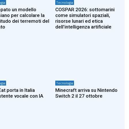
gia
Tecnologia
ppato un modello
COSPAR 2026: sottomarini
iano per calcolare la
come simulatori spaziali,
tudo dei terremoti del
risorse lunari ed etica
to
dell’intelligenza artificiale
gia
Tecnologia
at porta in Italia
Minecraft arriva su Nintendo
istente vocale con IA
Switch 2 il 27 ottobre