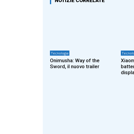
NOTIZIE CORRELATE
Tecnologia
Tecnolo
Onimusha: Way of the
Xiaom
Sword, il nuovo trailer
batte
displa