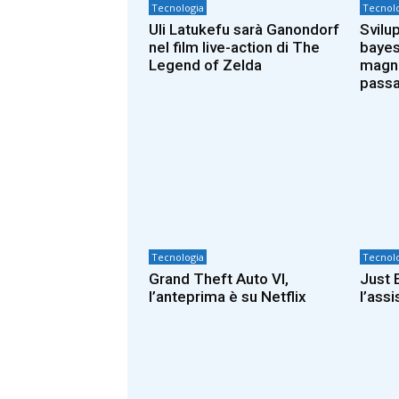
Tecnologia
Tecnolo
Uli Latukefu sarà Ganondorf
Svilu
nel film live-action di The
bayes
Legend of Zelda
magni
passa
Tecnologia
Tecnolo
Grand Theft Auto VI,
Just E
l’anteprima è su Netflix
l’ass