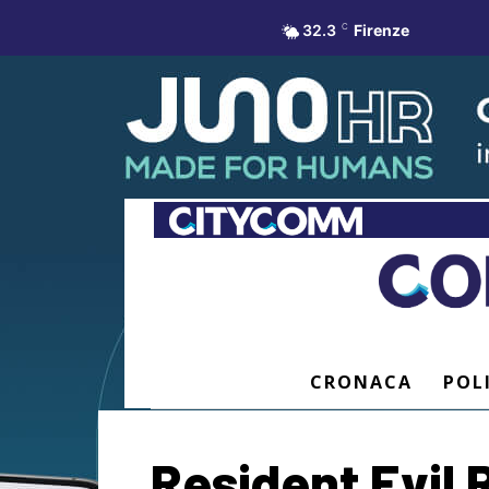
32.3
C
Firenze
CRONACA
POL
Resident Evil