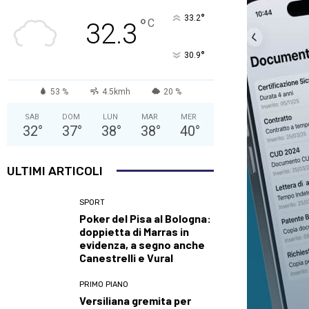
°
33.2
°
C
32.3
°
30.9
53 %
4.5kmh
20 %
SAB
DOM
LUN
MAR
MER
32
°
37
°
38
°
38
°
40
°
ULTIMI ARTICOLI
SPORT
Poker del Pisa al Bologna:
doppietta di Marras in
evidenza, a segno anche
Canestrelli e Vural
PRIMO PIANO
Versiliana gremita per