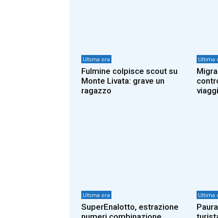
Ultima ora
Ultima 
Fulmine colpisce scout su
Migran
Monte Livata: grave un
contro
ragazzo
viaggi
Ultima ora
Ultima 
SuperEnalotto, estrazione
Paura
numeri combinazione
turist