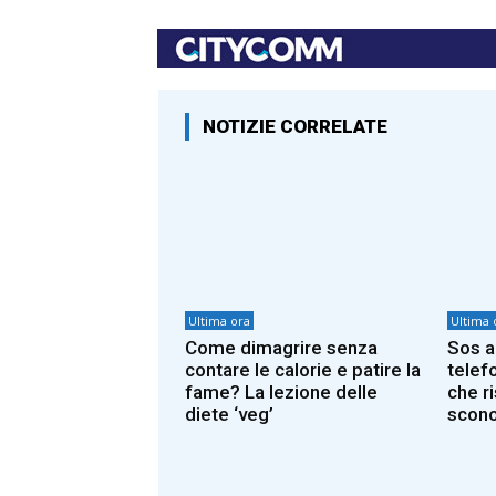
NOTIZIE CORRELATE
Ultima ora
Ultima 
Come dimagrire senza
Sos a
contare le calorie e patire la
telef
fame? La lezione delle
che r
diete ‘veg’
scono