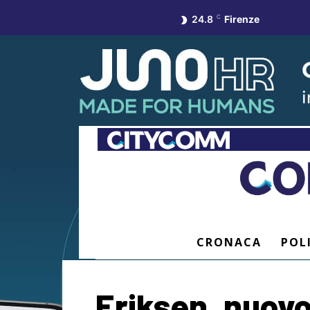
24.8
C
Firenze
CRONACA
POL
Eriksen, nuov