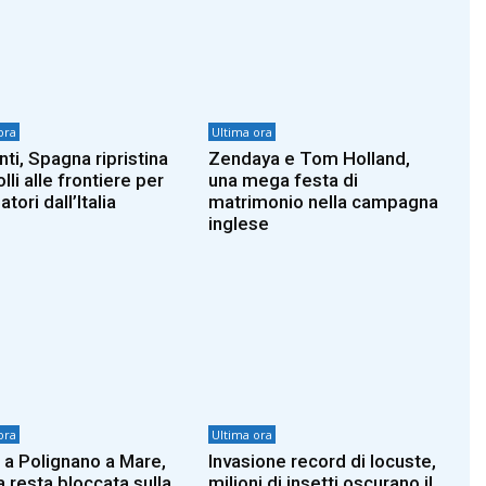
ora
Ultima ora
ti, Spagna ripristina
Zendaya e Tom Holland,
lli alle frontiere per
una mega festa di
atori dall’Italia
matrimonio nella campagna
inglese
ora
Ultima ora
 a Polignano a Mare,
Invasione record di locuste,
a resta bloccata sulla
milioni di insetti oscurano il