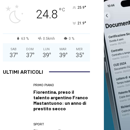
°
25.9
°
C
24.8
°
21.9
63 %
0.5kmh
0 %
SAB
DOM
LUN
MAR
MER
37
°
37
°
39
°
39
°
35
°
ULTIMI ARTICOLI
PRIMO PIANO
Fiorentina, preso il
talento argentino Franco
Mastantuono: un anno di
prestito secco
SPORT