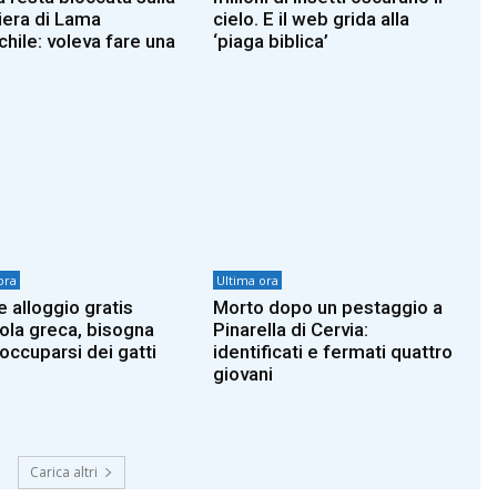
iera di Lama
cielo. E il web grida alla
hile: voleva fare una
‘piaga biblica’
ora
Ultima ora
e alloggio gratis
Morto dopo un pestaggio a
sola greca, bisogna
Pinarella di Cervia:
 occuparsi dei gatti
identificati e fermati quattro
giovani
Carica altri