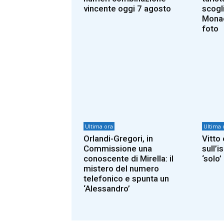
vincente oggi 7 agosto
scogl
Monac
foto
Ultima ora
Ultima 
Orlandi-Gregori, in
Vitto 
Commissione una
sull’i
conoscente di Mirella: il
‘solo’
mistero del numero
telefonico e spunta un
‘Alessandro’