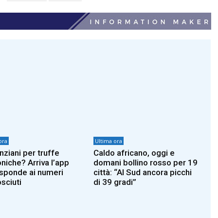
ora
Ultima ora
nziani per truffe
Caldo africano, oggi e
oniche? Arriva l’app
domani bollino rosso per 19
isponde ai numeri
città: “Al Sud ancora picchi
sciuti
di 39 gradi”