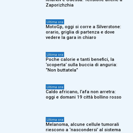
Zaporizhzhia
Ultima ora
MotoGp, oggi si corre a Silverstone:
orario, griglia di partenza e dove
vedere la gara in chiaro
Ultima ora
Poche calorie e tanti benefici, la
‘scoperta’ sulla buccia di anguria:
“Non buttatela”
Ultima ora
Caldo africano, l’afa non arretra:
oggi e domani 19 città bollino rosso
Ultima ora
Melanoma, alcune cellule tumorali
riescono a ‘nascondersi’ al sistema