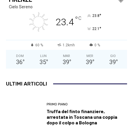
Cielo Sereno
°
23.8
°
C
23.4
°
22.1
60 %
1.2kmh
0 %
DOM
LUN
MAR
MER
GIO
36
°
35
°
39
°
39
°
39
°
ULTIMI ARTICOLI
PRIMO PIANO
Truffa del finto finanziere,
arrestata in Toscana una coppia
dopo il colpo a Bologna