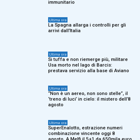
immunitario
Ultima ora
La Spagna allarga i controlli per gli
arrivi dall’Italia
Ultima ora
Si tuffa e non riemerge più, militare
Usa morto nel lago di Barcis:
prestava servizio alla base di Aviano
Ultima ora
“Non è un aereo, non sono stelle”, il
‘treno di luci’ in cielo: il mistero dell’8
agosto
Ultima ora
SuperEnalotto, estrazione numeri
combinazione vincente oggi 8
agosto. A Melfi il 5+1 da 650mila euro