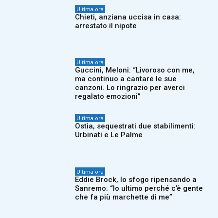
Ultima ora
Chieti, anziana uccisa in casa:
arrestato il nipote
Ultima ora
Guccini, Meloni: “Livoroso con me,
ma continuo a cantare le sue
canzoni. Lo ringrazio per averci
regalato emozioni”
Ultima ora
Ostia, sequestrati due stabilimenti:
Urbinati e Le Palme
Ultima ora
Eddie Brock, lo sfogo ripensando a
Sanremo: “Io ultimo perché c’è gente
che fa più marchette di me”