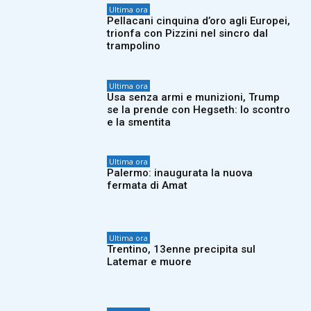
Ultima ora
Pellacani cinquina d’oro agli Europei,
trionfa con Pizzini nel sincro dal
trampolino
Ultima ora
Usa senza armi e munizioni, Trump
se la prende con Hegseth: lo scontro
e la smentita
Ultima ora
Palermo: inaugurata la nuova
fermata di Amat
Ultima ora
Trentino, 13enne precipita sul
Latemar e muore