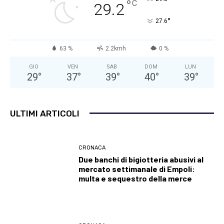
°
C
29.2
°
27.6
63 %
2.2kmh
0 %
GIO
VEN
SAB
DOM
LUN
29
°
37
°
39
°
40
°
39
°
ULTIMI ARTICOLI
CRONACA
Due banchi di bigiotteria abusivi al
mercato settimanale di Empoli:
multa e sequestro della merce