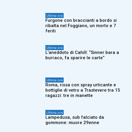
Ultima ora
Furgone con braccianti a bordo si
ribalta nel Foggiano, un morto e 7
feriti
Ultima ora
L’aneddoto di Cahill: “Sinner bara a
burraco, fa sparire le carte”
Ultima ora
Roma, rissa con spray urticante e
bottiglie di vetro a Trastevere tra 15
ragazzi: tre in manette
Ultima ora
Lampedusa, sub falciato da
gommone: muore 29enne