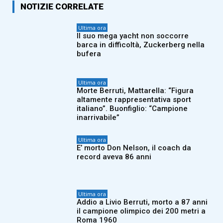
NOTIZIE CORRELATE
Ultima ora
Il suo mega yacht non soccorre
barca in difficoltà, Zuckerberg nella
bufera
Ultima ora
Morte Berruti, Mattarella: “Figura
altamente rappresentativa sport
italiano”. Buonfiglio: “Campione
inarrivabile”
Ultima ora
E’ morto Don Nelson, il coach da
record aveva 86 anni
Ultima ora
Addio a Livio Berruti, morto a 87 anni
il campione olimpico dei 200 metri a
Roma 1960