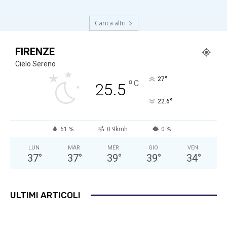
Carica altri
FIRENZE
Cielo Sereno
°
27
°
C
25.5
°
22.6
61 %
0.9kmh
0 %
LUN
MAR
MER
GIO
VEN
37
°
37
°
39
°
39
°
34
°
ULTIMI ARTICOLI