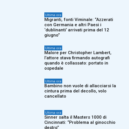
Ultima ora
Migranti, fonti Viminale: “Azzerati
con Germania e altri Paesi i
‘dublinanti’ arrivati prima del 12
giugno”
Ultima ora
Malore per Christopher Lambert,
l’attore stava firmando autografi
quando è collassato: portato in
ospedale
Ultima ora
Bambino non vuole di allacciarsi la
cintura prima del decollo, volo
cancellato
Ultima ora
Sinner salta il Masters 1000 di
Cincinnati: “Problema al ginocchio
destro”