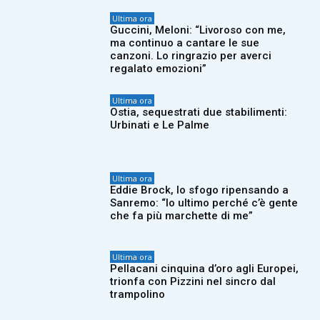
Ultima ora
Guccini, Meloni: “Livoroso con me,
ma continuo a cantare le sue
canzoni. Lo ringrazio per averci
regalato emozioni”
Ultima ora
Ostia, sequestrati due stabilimenti:
Urbinati e Le Palme
Ultima ora
Eddie Brock, lo sfogo ripensando a
Sanremo: “Io ultimo perché c’è gente
che fa più marchette di me”
Ultima ora
Pellacani cinquina d’oro agli Europei,
trionfa con Pizzini nel sincro dal
trampolino