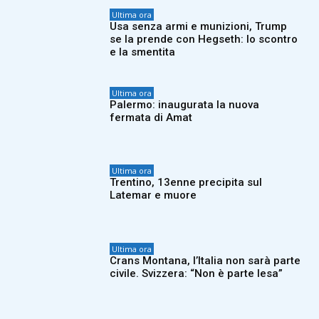
Ultima ora
Usa senza armi e munizioni, Trump
se la prende con Hegseth: lo scontro
e la smentita
Ultima ora
Palermo: inaugurata la nuova
fermata di Amat
Ultima ora
Trentino, 13enne precipita sul
Latemar e muore
Ultima ora
Crans Montana, l’Italia non sarà parte
civile. Svizzera: “Non è parte lesa”