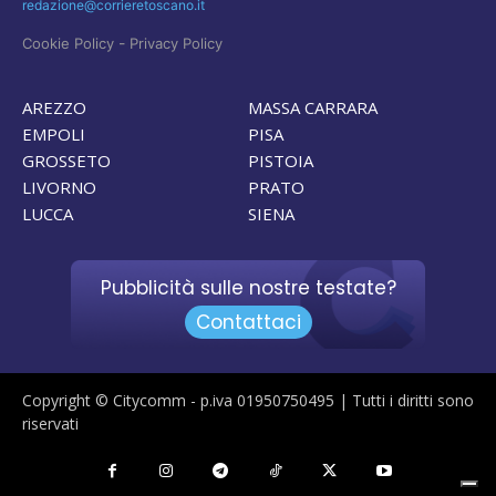
redazione@corrieretoscano.it
-
Cookie Policy
Privacy Policy
AREZZO
MASSA CARRARA
EMPOLI
PISA
GROSSETO
PISTOIA
LIVORNO
PRATO
LUCCA
SIENA
Pubblicità sulle nostre testate?
Contattaci
Copyright © Citycomm - p.iva 01950750495 | Tutti i diritti sono
riservati