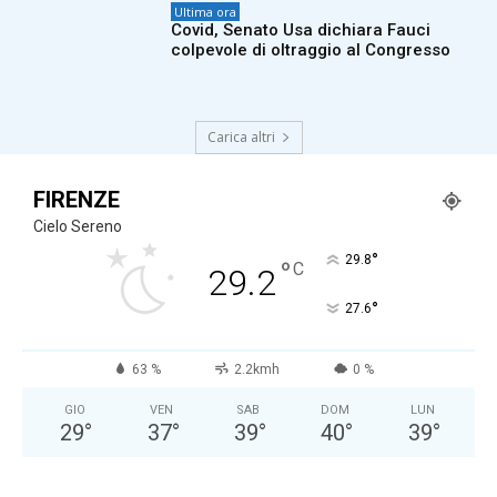
Ultima ora
Covid, Senato Usa dichiara Fauci
colpevole di oltraggio al Congresso
Carica altri
FIRENZE
Cielo Sereno
°
29.8
°
C
29.2
°
27.6
63 %
2.2kmh
0 %
GIO
VEN
SAB
DOM
LUN
29
°
37
°
39
°
40
°
39
°